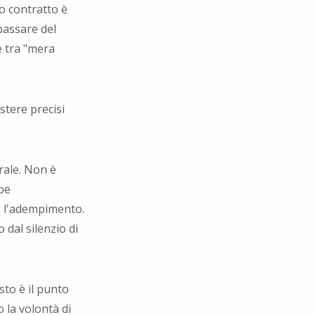
o contratto è
passare del
e tra "mera
stere precisi
rale. Non è
be
e l'adempimento.
dal silenzio di
esto è il punto
 la volontà di