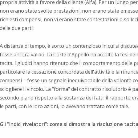
propria attività a favore della cliente (Alfa). Per un lungo p
non erano state svolte prestazioni, non erano state emesse
richiesti compensi, non vi erano state contestazioni o sollec
delle due parti.
A distanza di tempo, è sorto un contenzioso in cui si discutev
fosse ancora valido. La Corte d'Appello ha accolto la tesi del
tacita. I giudici hanno ritenuto che il comportamento delle pa
particolare la cessazione concordata dell'attività e la rinunc
compensi – fosse un segnale inequivocabile della volontà c
sciogliere il vincolo. La "forma" del contratto risolutorio è p
secondo piano rispetto alla sostanza dei fatti: il rapporto 
le parti, con le loro azioni, lo avevano trattato come tale.
Gli "indici rivelatori": come si dimostra la risoluzione tacit