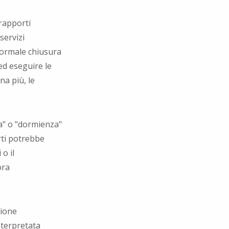
 rapporti
servizi
 formale chiusura
ed eseguire le
na più, le
za" o "dormienza"
rti potrebbe
o il
ora
zione
nterpretata