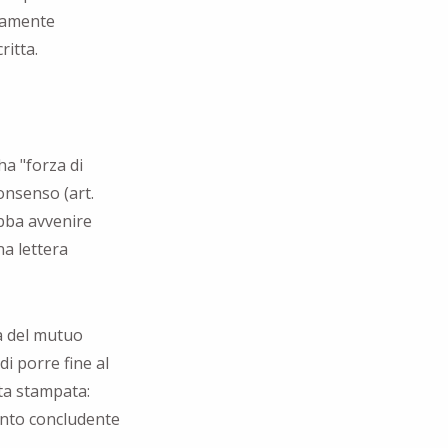
ivamente
ritta.
ha "forza di
onsenso (art.
ebba avvenire
na lettera
ra del mutuo
 di porre fine al
ta stampata:
nto concludente