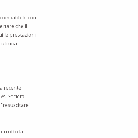
ncompatibile con
ertare che il
i le prestazioni
a di una
a recente
vs. Società
 "resuscitare"
terrotto la