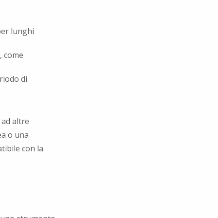
per lunghi
i, come
riodo di
 ad altre
ea o una
ibile con la