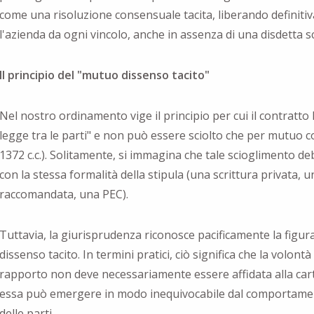
come una risoluzione consensuale tacita, liberando definit
l'azienda da ogni vincolo, anche in assenza di una disdetta sc
Il principio del "mutuo dissenso tacito"
Nel nostro ordinamento vige il principio per cui il contratto 
legge tra le parti" e non può essere sciolto che per mutuo c
1372 c.c.). Solitamente, si immagina che tale scioglimento d
con la stessa formalità della stipula (una scrittura privata, u
raccomandata, una PEC).
Tuttavia, la giurisprudenza riconosce pacificamente la figu
dissenso tacito. In termini pratici, ciò significa che la volontà
rapporto non deve necessariamente essere affidata alla car
essa può emergere in modo inequivocabile dal comportame
delle parti.