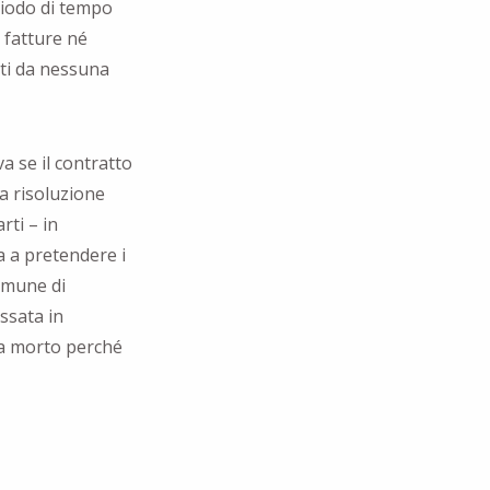
eriodo di tempo
 fatture né
iti da nessuna
a se il contratto
la risoluzione
rti – in
ia a pretendere i
omune di
assata in
era morto perché
a